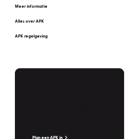
Meer informatie
Alles over APK
APK regelgeving
APK Keuring bij
Vakgarage!
Is het weer tijd voor de jaarlijkse APK? Ga
snel naar Vakgarage bij u in de buurt, en ga
zonder zorgen de weg op!
Plan een APK in