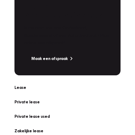
Plan een
Werkplaatsafspraak
Is uw auto toe aan Onderhoud,
Bandenwissel of een Vakantiecheck? Plan
online een afspraak!
Maak een afspraak
Lease
Private lease
Private lease used
Zakelijke lease