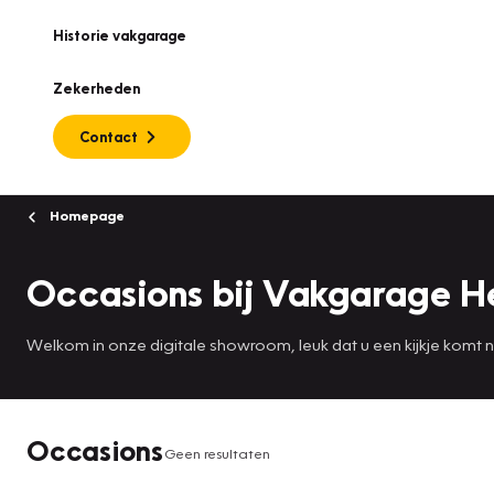
Historie vakgarage
Zekerheden
Contact
Homepage
Occasions bij Vakgarage H
Welkom in onze digitale showroom, leuk dat u een kijkje komt
Occasions
Geen resultaten