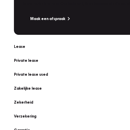
Is uw auto toe aan Onderhoud, Bandenwissel of een Va
Maak een afspraak
Lease
Private lease
Private lease used
Zakelijke lease
Zekerheid
Verzekering