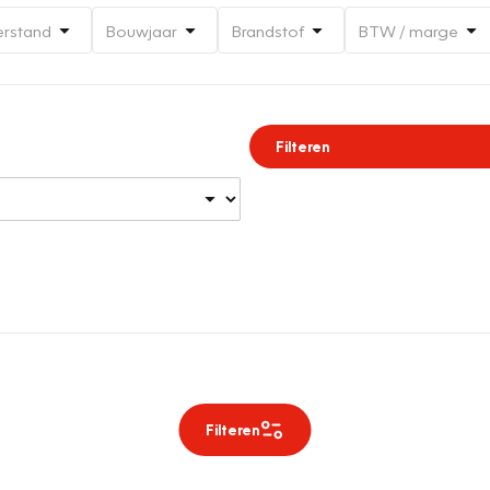
erstand
Bouwjaar
Brandstof
BTW / marge
Filteren
Filteren