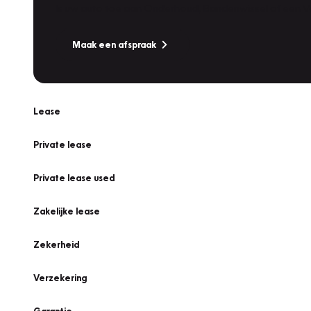
Is uw auto toe aan Onderhoud, Bandenwissel of een Va
Maak een afspraak
Lease
Private lease
Private lease used
Zakelijke lease
Zekerheid
Verzekering