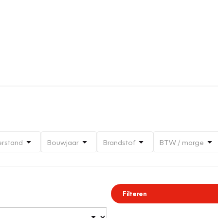
erstand
Bouwjaar
Brandstof
BTW / marge
Filteren