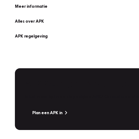
Meer informatie
Alles over APK
APK regelgeving
APK Keuring bij Vakgarage!
Is het weer tijd voor de jaarlijkse APK? Ga snel naar V
Plan een APK in