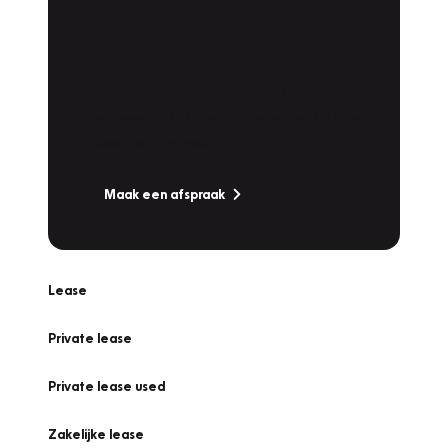
Plan een
Werkplaatsafspraak
Is uw auto toe aan Onderhoud,
Bandenwissel of een Vakantiecheck? Plan
online een afspraak!
Maak een afspraak
Lease
Private lease
Private lease used
Zakelijke lease