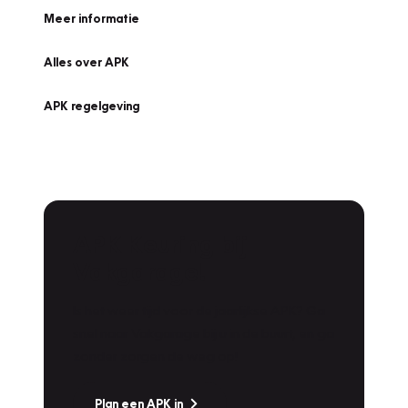
Meer informatie
Alles over APK
APK regelgeving
APK Keuring bij
Vakgarage!
Is het weer tijd voor de jaarlijkse APK? Ga
snel naar Vakgarage bij u in de buurt, en ga
zonder zorgen de weg op!
Plan een APK in