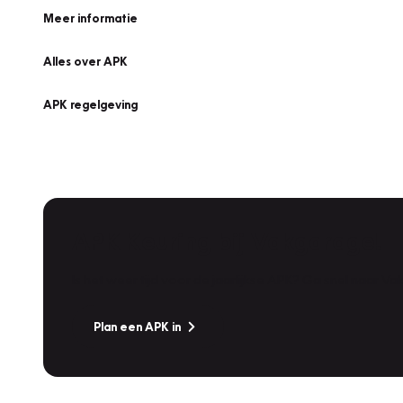
Meer informatie
Alles over APK
APK regelgeving
APK Keuring bij Vakgarage!
Is het weer tijd voor de jaarlijkse APK? Ga snel naar V
Plan een APK in