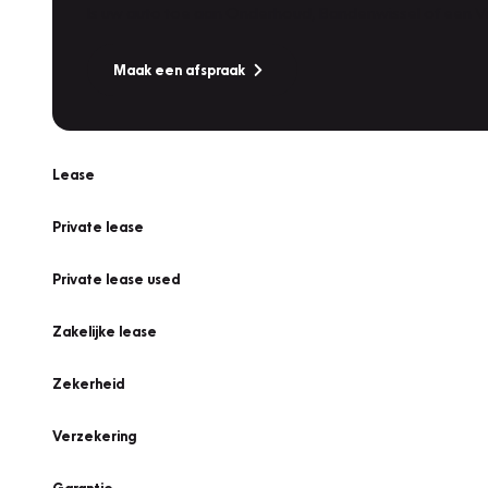
Is uw auto toe aan Onderhoud, Bandenwissel of een Va
Maak een afspraak
Lease
Private lease
Private lease used
Zakelijke lease
Zekerheid
Verzekering