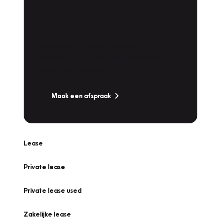
Plan een
Werkplaatsafspraak
Is uw auto toe aan Onderhoud,
Bandenwissel of een Vakantiecheck? Plan
online een afspraak!
Maak een afspraak
Lease
Private lease
Private lease used
Zakelijke lease