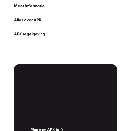
Meer informatie
Alles over APK
APK regelgeving
APK Keuring bij
Vakgarage!
Is het weer tijd voor de jaarlijkse APK? Ga
snel naar Vakgarage bij u in de buurt, en ga
zonder zorgen de weg op!
Plan een APK in