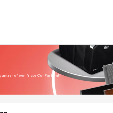
anizer of een frisse Car Parfum!*
ven