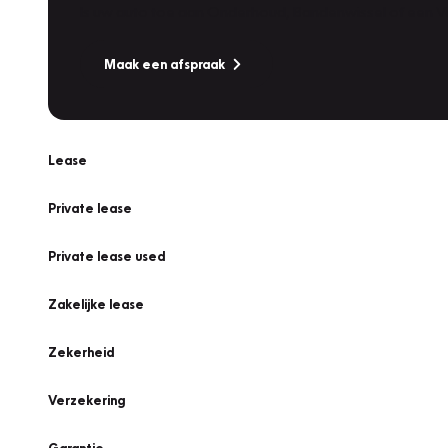
Is uw auto toe aan Onderhoud, Bandenwissel of een Va
Maak een afspraak
Lease
Private lease
Private lease used
Zakelijke lease
Zekerheid
Verzekering