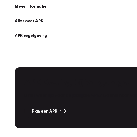
Meer informatie
Alles over APK
APK regelgeving
APK Keuring bij Vakgarage!
Is het weer tijd voor de jaarlijkse APK? Ga snel naar V
Plan een APK in